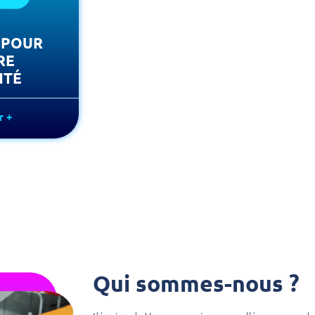
 POUR
RE
NTÉ
r +
Qui sommes-nous ?