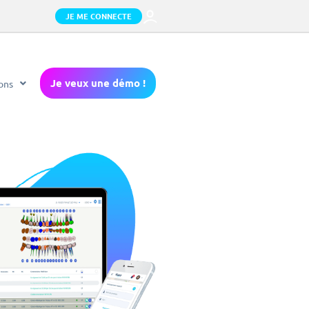
JE ME CONNECTE
Je veux une démo !
ons