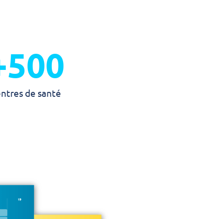
+
500
entres de santé