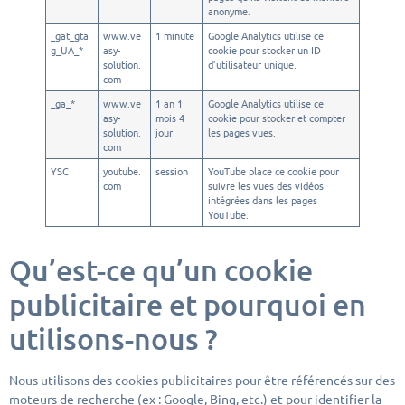
anonyme.
_gat_gta
www.ve
1 minute
Google Analytics utilise ce
g_UA_*
asy-
cookie pour stocker un ID
solution.
d’utilisateur unique.
com
_ga_*
www.ve
1 an 1
Google Analytics utilise ce
asy-
mois 4
cookie pour stocker et compter
solution.
jour
les pages vues.
com
YSC
youtube.
session
YouTube place ce cookie pour
com
suivre les vues des vidéos
intégrées dans les pages
YouTube.
Qu’est-ce qu’un cookie
publicitaire et pourquoi en
utilisons-nous ?
Nous utilisons des cookies publicitaires pour être référencés sur des
moteurs de recherche (ex : Google, Bing, etc.) et pour identifier la