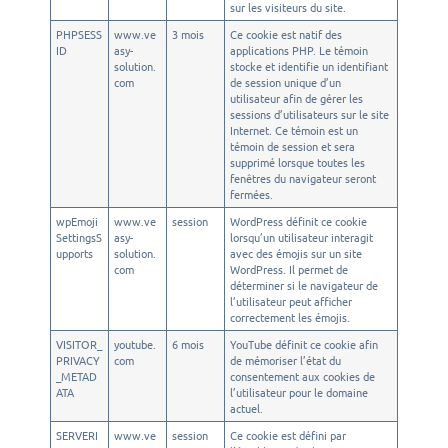
sur les visiteurs du site.
PHPSESS
www.ve
3 mois
Ce cookie est natif des
ID
asy-
applications PHP. Le témoin
solution.
stocke et identifie un identifiant
com
de session unique d’un
utilisateur afin de gérer les
sessions d’utilisateurs sur le site
Internet. Ce témoin est un
témoin de session et sera
supprimé lorsque toutes les
fenêtres du navigateur seront
fermées.
wpEmoji
www.ve
session
WordPress définit ce cookie
SettingsS
asy-
lorsqu’un utilisateur interagit
upports
solution.
avec des émojis sur un site
com
WordPress. Il permet de
déterminer si le navigateur de
l’utilisateur peut afficher
correctement les émojis.
VISITOR_
youtube.
6 mois
YouTube définit ce cookie afin
PRIVACY
com
de mémoriser l’état du
_METAD
consentement aux cookies de
ATA
l’utilisateur pour le domaine
actuel.
SERVERI
www.ve
session
Ce cookie est défini par