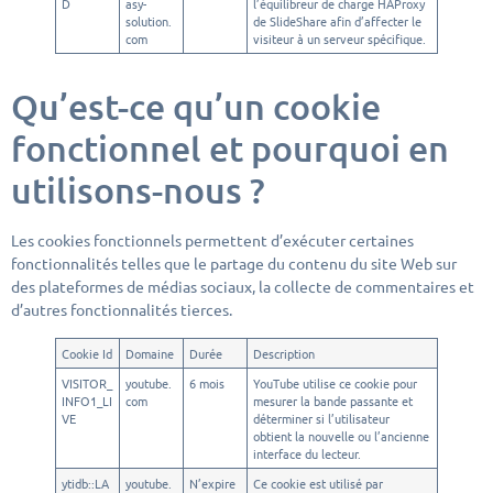
D
asy-
l’équilibreur de charge HAProxy
solution.
de SlideShare afin d’affecter le
com
visiteur à un serveur spécifique.
Qu’est-ce qu’un cookie
fonctionnel et pourquoi en
utilisons-nous ?
Les cookies fonctionnels permettent d’exécuter certaines
fonctionnalités telles que le partage du contenu du site Web sur
des plateformes de médias sociaux, la collecte de commentaires et
d’autres fonctionnalités tierces.
Cookie Id
Domaine
Durée
Description
VISITOR_
youtube.
6 mois
YouTube utilise ce cookie pour
INFO1_LI
com
mesurer la bande passante et
VE
déterminer si l’utilisateur
obtient la nouvelle ou l’ancienne
interface du lecteur.
ytidb::LA
youtube.
N’expire
Ce cookie est utilisé par