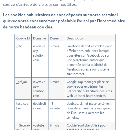
source d’arrivée du visiteur sur nos Sites.
Les cookies publicitaires ne sont déposés sur votre terminal
qu’avec votre consentement préalable fourni par l’intermédiaire
de notre bandeau cookies.
Cookie Id
Domaine
Durée
Description
_fbp
www.ve
3 mois
Facebook définit ce cookie pour
asy-
afficher des publicités lorsque
solution.
vous êtes sur Facebook ou sur
com
une plateforme numérique
alimentée par la publicité de
Facebook après avoir visité le
site Internet.
_gcl_au
www.ve
3 mois
Google Tag Manager place ce
asy-
cookie pour expérimenter
solution.
l’efficacité publicitaire des sites
com
web utilisant leurs services
test_coo
doublecli
15
doubleclick.net place ce témoin
kie
ck.net
minute
pour déterminer si le navigateur
de l’utilisateur accepte les
témoins.
__Secure-
youtube.
6 mois
Cookie YouTube utilisé pour
YNID
com
protéger la sécurité de