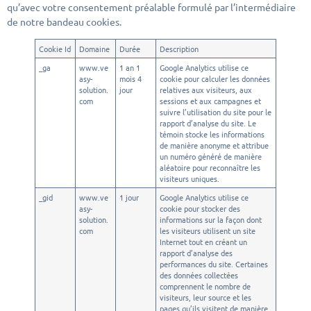
qu’avec votre consentement préalable formulé par l’intermédiaire
de notre bandeau cookies.
Cookie Id
Domaine
Durée
Description
_ga
www.ve
1 an 1
Google Analytics utilise ce
asy-
mois 4
cookie pour calculer les données
solution.
jour
relatives aux visiteurs, aux
com
sessions et aux campagnes et
suivre l’utilisation du site pour le
rapport d’analyse du site. Le
témoin stocke les informations
de manière anonyme et attribue
un numéro généré de manière
aléatoire pour reconnaître les
visiteurs uniques.
_gid
www.ve
1 jour
Google Analytics utilise ce
asy-
cookie pour stocker des
solution.
informations sur la façon dont
com
les visiteurs utilisent un site
Internet tout en créant un
rapport d’analyse des
performances du site. Certaines
des données collectées
comprennent le nombre de
visiteurs, leur source et les
pages qu’ils visitent de manière