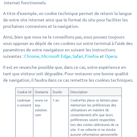
internet fonctionnels.
A titre d’exemple, un cookie technique permet de retenir la langue
de votre site internet ainsi que le format du site pour faciliter les
prochaines connexions et la navigation.
Ainsi, bien que nous ne le conseillons pas, vous pouvez toujours
vous opposer au dépôt de ces cookies sur votre terminal à l’aide des
paramètres de votre navigateur en suivant les instructions
suivantes :
Chrome
,
Microsoft Edge
,
Safari
,
Firefox
et
Opera
.
Il est en revanche possible que, dans ce cas, votre expérience en
tant que visiteur soit dégradée. Pour restaurer une bonne qualité
de navigation, il faudra dans ce cas remettre les cookies techniques.
Cookie Id
Domaine
Durée
Description
cookieye
www.ve
1 an
CookieYes place ce témoin pour
s-consent
asy-
mémoriser les préférences des
solution.
utilisateurs en matière de
com
consentement afin que leurs
préférences soient respectées
lors des visites ultérieures de ce
site. Il ne collecte ni ne stocke
aucune information personnelle