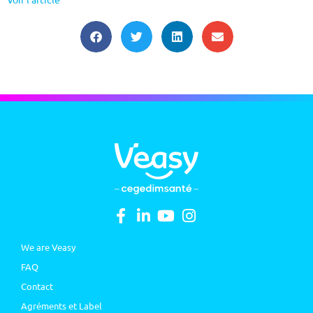
We are Veasy
FAQ
Contact
Agréments et Label