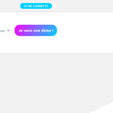
JE ME CONNECTE
Je veux une démo !
ons